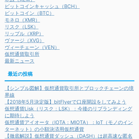
ビットコインキャッシュ（BCH）
ビットコイン（BTC）
モネロ（XMR）
リスク（LSK）
リップル（XRP）
ヴァージ（XVG）
ヴィーチェーン（VEN）
仮想通貨取引所
最新ニュース
最近の投稿
【シンプル図解】仮想通貨取引所とブロックチェーンの境
界線
【2018年5月決定版】bitFlyerで口座開設をしてみよう
仮想通貨Lisk（リスク：LSK）：今後のリブランディング
に期待しよう
仮想通貨アイオータ（IOTA：MIOTA）：IoT（モノのイン
ターネット）の小額決済用仮想通貨
【徹底解説】仮想通貨ダッシュ（DASH）は超高速な匿名