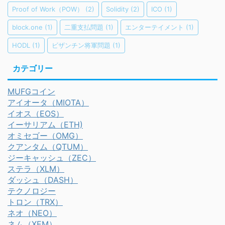
Proof of Work（POW）
(2)
Solidity
(2)
ICO
(1)
block.one
(1)
二重支払問題
(1)
エンターテイメント
(1)
HODL
(1)
ビザンチン将軍問題
(1)
カテゴリー
MUFGコイン
アイオータ（MIOTA）
イオス（EOS）
イーサリアム（ETH)
オミセゴー（OMG）
クアンタム（QTUM）
ジーキャッシュ（ZEC）
ステラ（XLM）
ダッシュ（DASH）
テクノロジー
トロン（TRX）
ネオ（NEO）
ネム（XEM）