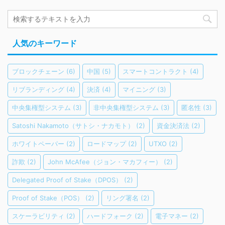
人気のキーワード
ブロックチェーン
(6)
中国
(5)
スマートコントラクト
(4)
リブランディング
(4)
決済
(4)
マイニング
(3)
中央集権型システム
(3)
非中央集権型システム
(3)
匿名性
(3)
Satoshi Nakamoto（サトシ・ナカモト）
(2)
資金決済法
(2)
ホワイトペーパー
(2)
ロードマップ
(2)
UTXO
(2)
詐欺
(2)
John McAfee（ジョン・マカフィー）
(2)
Delegated Proof of Stake（DPOS）
(2)
Proof of Stake（POS）
(2)
リング署名
(2)
スケーラビリティ
(2)
ハードフォーク
(2)
電子マネー
(2)