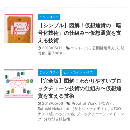
テクノロジー
【シンプル】図解！仮想通貨の「暗
号化技術」の仕組み〜仮想通貨を支
える技術
2018/05/12
ウォレット
,
公開鍵暗号方式
,
暗
号化
,
電子マネー
テクノロジー
ビットコイン（BTC）
【完全版】図解！わかりやすいブロ
ックチェーン技術の仕組み〜仮想通
貨を支える技術
2018/05/06
Proof of Work（POW）
,
Satoshi Nakamoto（サトシ・ナカモト）
,
UTXO
,
ナンス値
,
ハッシュ値
,
ブロックチェーン
,
マイニン
グ
,
分散型台帳技術