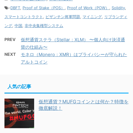
-
DBFT
,
Proof of Stake（POS）
,
Proof of Work（POW）
,
Solidity
,
スマートコントラクト
,
ビザンチン将軍問題
,
マイニング
,
リブランディ
ング
,
中国
,
非中央集権型システム
PREV
仮想通貨ステラ（Stellar：XLM） 〜個人向け決済通
貨の仕組み〜
NEXT
モネロ（Monero：XMR）はプライバシーが守られた
アルトコイン
人気の記事
仮想通貨？MUFGコインとは何か？特徴を
徹底解説！