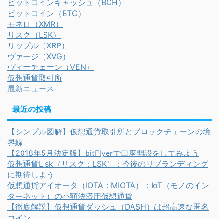
ビットコインキャッシュ（BCH）
ビットコイン（BTC）
モネロ（XMR）
リスク（LSK）
リップル（XRP）
ヴァージ（XVG）
ヴィーチェーン（VEN）
仮想通貨取引所
最新ニュース
最近の投稿
【シンプル図解】仮想通貨取引所とブロックチェーンの境
界線
【2018年5月決定版】bitFlyerで口座開設をしてみよう
仮想通貨Lisk（リスク：LSK）：今後のリブランディング
に期待しよう
仮想通貨アイオータ（IOTA：MIOTA）：IoT（モノのイン
ターネット）の小額決済用仮想通貨
【徹底解説】仮想通貨ダッシュ（DASH）は超高速な匿名
コイン