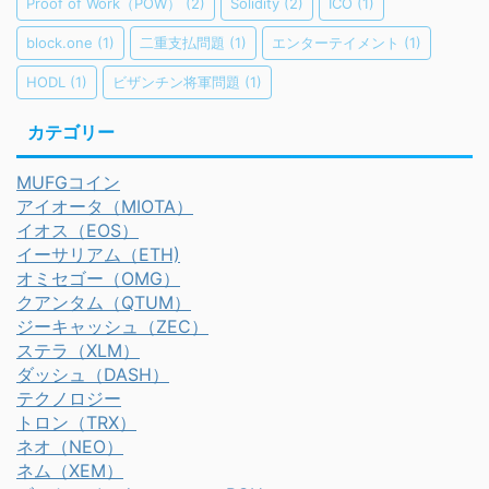
Proof of Work（POW）
(2)
Solidity
(2)
ICO
(1)
block.one
(1)
二重支払問題
(1)
エンターテイメント
(1)
HODL
(1)
ビザンチン将軍問題
(1)
カテゴリー
MUFGコイン
アイオータ（MIOTA）
イオス（EOS）
イーサリアム（ETH)
オミセゴー（OMG）
クアンタム（QTUM）
ジーキャッシュ（ZEC）
ステラ（XLM）
ダッシュ（DASH）
テクノロジー
トロン（TRX）
ネオ（NEO）
ネム（XEM）