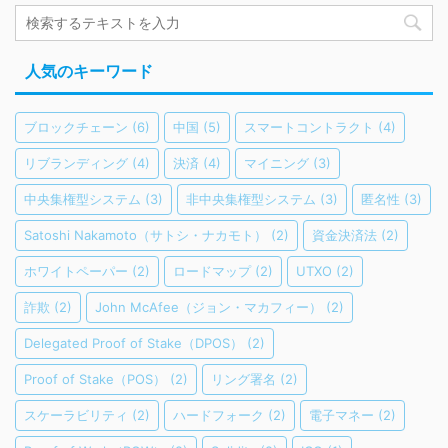
人気のキーワード
ブロックチェーン
(6)
中国
(5)
スマートコントラクト
(4)
リブランディング
(4)
決済
(4)
マイニング
(3)
中央集権型システム
(3)
非中央集権型システム
(3)
匿名性
(3)
Satoshi Nakamoto（サトシ・ナカモト）
(2)
資金決済法
(2)
ホワイトペーパー
(2)
ロードマップ
(2)
UTXO
(2)
詐欺
(2)
John McAfee（ジョン・マカフィー）
(2)
Delegated Proof of Stake（DPOS）
(2)
Proof of Stake（POS）
(2)
リング署名
(2)
スケーラビリティ
(2)
ハードフォーク
(2)
電子マネー
(2)