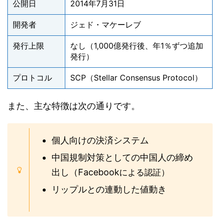
公開日
2014
年
7
月
31
日
開発者
ジェド・マケーレブ
発行上限
なし（1,000
億発行後、年
1
％ずつ追加
発行）
プロトコル
SCP
（
Stellar Consensus Protocol
）
また、主な特徴は次の通りです。
個人向けの決済システム
中国規制対策としての中国人の締め
出し（Facebook
による認証）
リップルとの連動した値動き