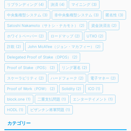
リブランディング
(4)
決済
(4)
マイニング
(3)
中央集権型システム
(3)
非中央集権型システム
(3)
匿名性
(3)
Satoshi Nakamoto（サトシ・ナカモト）
(2)
資金決済法
(2)
ホワイトペーパー
(2)
ロードマップ
(2)
UTXO
(2)
詐欺
(2)
John McAfee（ジョン・マカフィー）
(2)
Delegated Proof of Stake（DPOS）
(2)
Proof of Stake（POS）
(2)
リング署名
(2)
スケーラビリティ
(2)
ハードフォーク
(2)
電子マネー
(2)
Proof of Work（POW）
(2)
Solidity
(2)
ICO
(1)
block.one
(1)
二重支払問題
(1)
エンターテイメント
(1)
HODL
(1)
ビザンチン将軍問題
(1)
カテゴリー