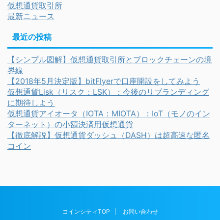
仮想通貨取引所
最新ニュース
最近の投稿
【シンプル図解】仮想通貨取引所とブロックチェーンの境
界線
【2018年5月決定版】bitFlyerで口座開設をしてみよう
仮想通貨Lisk（リスク：LSK）：今後のリブランディング
に期待しよう
仮想通貨アイオータ（IOTA：MIOTA）：IoT（モノのイン
ターネット）の小額決済用仮想通貨
【徹底解説】仮想通貨ダッシュ（DASH）は超高速な匿名
コイン
コインシティTOP
お問い合わせ